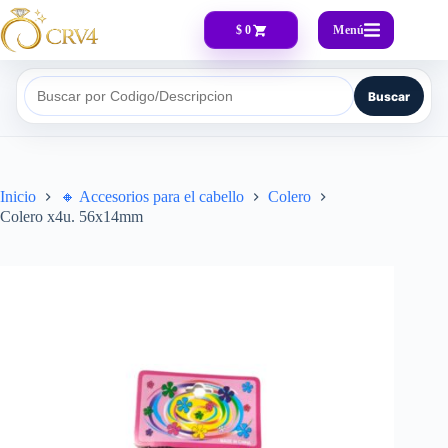
Menú
$ 0
Buscar
Buscar por Codigo/Descripcion
Inicio
🔸​ Accesorios para el cabello
Colero
Colero x4u. 56x14mm