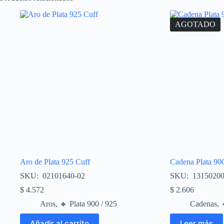
AGOTADO
Aro de Plata 925 Cuff
Cadena Plata 900
SKU: 02101640-02
SKU: 1315020
$
4.572
$
2.606
Aros
,
🔸​ Plata 900 / 925
Cadenas
,

Añadir al carrito
Leer más