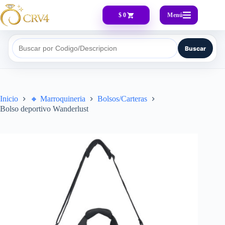
Menú
$ 0
Buscar
Buscar por Codigo/Descripcion
Inicio
🔸​ Marroquineria
Bolsos/Carteras
Bolso deportivo Wanderlust