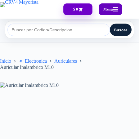
Menú
$ 0
Buscar
Buscar por Codigo/Descripcion
Inicio
🔸​ Electronica
Auriculares
Auricular Inalambrico M10