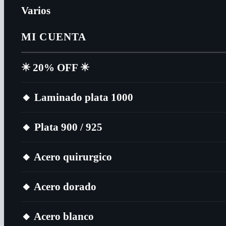
Varios
MI CUENTA
✴️​ 20% OFF ✴️​
🔸​ Laminado plata 1000
🔸​ Plata 900 / 925
🔸​ Acero quirurgico
🔸​ Acero dorado
🔸​ Acero blanco