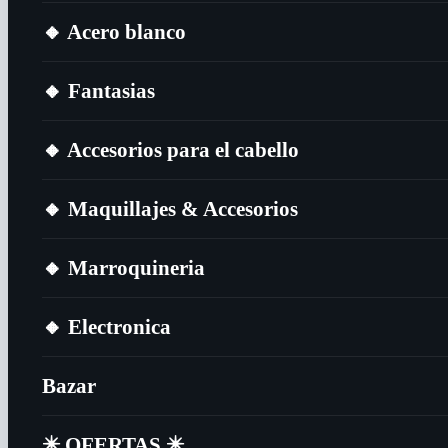
🔸​ Acero blanco
🔸​ Fantasias
🔸​ Accesorios para el cabello
🔸​ Maquillajes & Accesorios
🔸​ Marroquineria
🔸​ Electronica
Bazar
✴️​ OFERTAS ✴️​