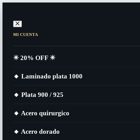
MI CUENTA
✴️​ 20% OFF ✴️​
🔸​ Laminado plata 1000
🔸​ Plata 900 / 925
🔸​ Acero quirurgico
🔸​ Acero dorado