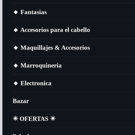
🔸​ Fantasias
🔸​ Accesorios para el cabello
🔸​ Maquillajes & Accesorios
🔸​ Marroquineria
🔸​ Electronica
Bazar
✴️​ OFERTAS ✴️​