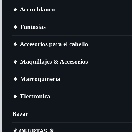
🔸​ Acero blanco
🔸​ Fantasias
🔸​ Accesorios para el cabello
🔸​ Maquillajes & Accesorios
🔸​ Marroquineria
🔸​ Electronica
Bazar
✴️​ OFERTAS ✴️​