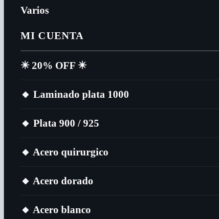
Varios
MI CUENTA
✴️​ 20% OFF ✴️​
🔸​ Laminado plata 1000
🔸​ Plata 900 / 925
🔸​ Acero quirurgico
🔸​ Acero dorado
🔸​ Acero blanco