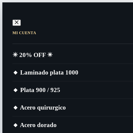
MI CUENTA
✴️​ 20% OFF ✴️​
🔸​ Laminado plata 1000
🔸​ Plata 900 / 925
🔸​ Acero quirurgico
🔸​ Acero dorado