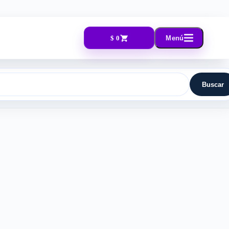
$ 0
Menú
Buscar