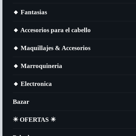
🔸​ Fantasias
🔸​ Accesorios para el cabello
🔸​ Maquillajes & Accesorios
🔸​ Marroquineria
🔸​ Electronica
Bazar
✴️​ OFERTAS ✴️​