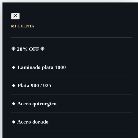
Saltar
al
contenido
MI CUENTA
✴️​ 20% OFF ✴️​
🔸​ Laminado plata 1000
🔸​ Plata 900 / 925
🔸​ Acero quirurgico
🔸​ Acero dorado