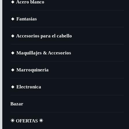
🔸​ Acero blanco
🔸​ Fantasias
🔸​ Accesorios para el cabello
🔸​ Maquillajes & Accesorios
🔸​ Marroquineria
🔸​ Electronica
Bazar
✴️​ OFERTAS ✴️​