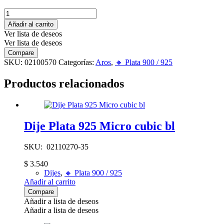
Aro
plata
Añadir al carrito
925
Ver lista de deseos
Círculo
Ver lista de deseos
cantidad
Compare
SKU:
02100570
Categorías:
Aros
,
🔸​ Plata 900 / 925
Productos relacionados
Dije Plata 925 Micro cubic bl
SKU: 02110270-35
$
3.540
Dijes
,
🔸​ Plata 900 / 925
Añadir al carrito
Compare
Añadir a lista de deseos
Añadir a lista de deseos