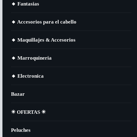
🔸​ Fantasias
🔸​ Accesorios para el cabello
🔸​ Maquillajes & Accesorios
🔸​ Marroquineria
🔸​ Electronica
Bazar
✴️​ OFERTAS ✴️​
Peluches