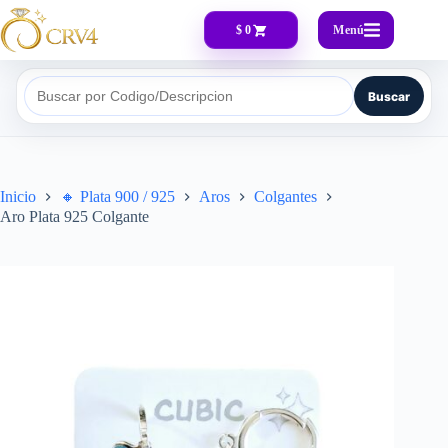
Menú
$ 0
Buscar
Buscar por Codigo/Descripcion
Inicio
🔸​ Plata 900 / 925
Aros
Colgantes
Aro Plata 925 Colgante