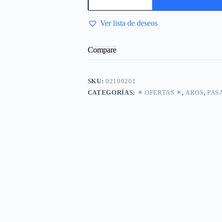
Ver lista de deseos
Compare
SKU:
02100201
CATEGORÍAS:
✴️​ OFERTAS ✴️​
,
AROS
,
PAS