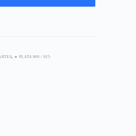
ANTES
,
🔸​ PLATA 900 / 925