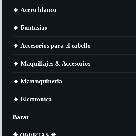
🔸​ Acero blanco
🔸​ Fantasias
🔸​ Accesorios para el cabello
🔸​ Maquillajes & Accesorios
🔸​ Marroquineria
🔸​ Electronica
Bazar
✴️​ OFERTAS ✴️​