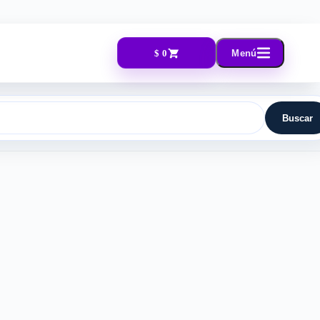
$ 0
Menú
Buscar