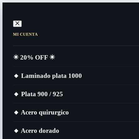
MI CUENTA
✴️​ 20% OFF ✴️​
🔸​ Laminado plata 1000
🔸​ Plata 900 / 925
🔸​ Acero quirurgico
🔸​ Acero dorado