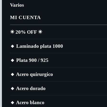
Varios
MI CUENTA
✴️​ 20% OFF ✴️​
🔸​ Laminado plata 1000
🔸​ Plata 900 / 925
🔸​ Acero quirurgico
🔸​ Acero dorado
🔸​ Acero blanco