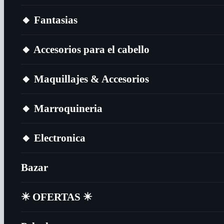
🔸​ Fantasias
🔸​ Accesorios para el cabello
🔸​ Maquillajes & Accesorios
🔸​ Marroquineria
🔸​ Electronica
Bazar
✴️​ OFERTAS ✴️​