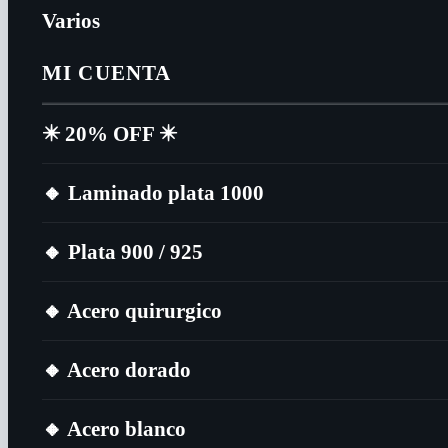
Varios
MI CUENTA
✴️​ 20% OFF ✴️​
🔸​ Laminado plata 1000
🔸​ Plata 900 / 925
🔸​ Acero quirurgico
🔸​ Acero dorado
🔸​ Acero blanco