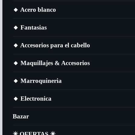
🔸​ Acero blanco
🔸​ Fantasias
🔸​ Accesorios para el cabello
🔸​ Maquillajes & Accesorios
🔸​ Marroquineria
🔸​ Electronica
Bazar
✴️​ OFERTAS ✴️​