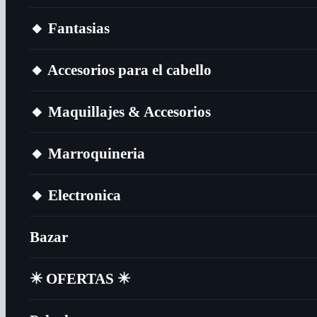
🔸​ Fantasias
🔸​ Accesorios para el cabello
🔸​ Maquillajes & Accesorios
🔸​ Marroquineria
🔸​ Electronica
Bazar
✴️​ OFERTAS ✴️​