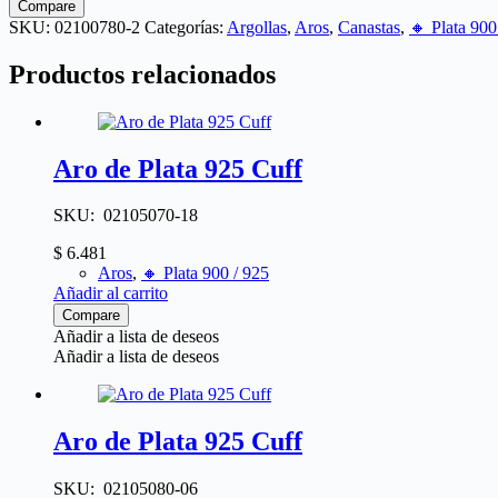
Compare
SKU:
02100780-2
Categorías:
Argollas
,
Aros
,
Canastas
,
🔸​ Plata 900
Productos relacionados
Aro de Plata 925 Cuff
SKU: 02105070-18
$
6.481
Aros
,
🔸​ Plata 900 / 925
Añadir al carrito
Compare
Añadir a lista de deseos
Añadir a lista de deseos
Aro de Plata 925 Cuff
SKU: 02105080-06