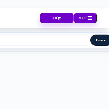
$ 0
Menú
Buscar