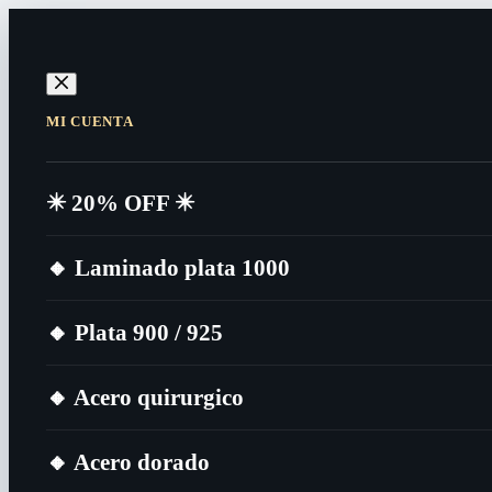
MI CUENTA
✴️​ 20% OFF ✴️​
🔸​ Laminado plata 1000
🔸​ Plata 900 / 925
🔸​ Acero quirurgico
🔸​ Acero dorado