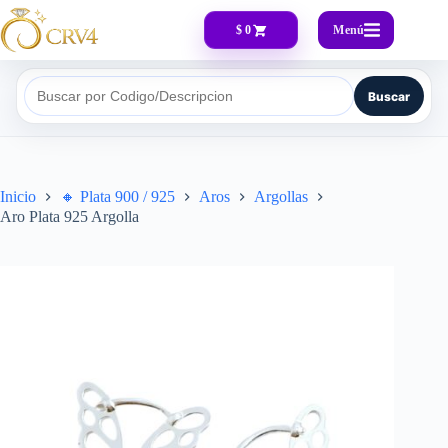
Menú
$ 0
Buscar
Buscar por Codigo/Descripcion
Inicio
🔸​ Plata 900 / 925
Aros
Argollas
Aro Plata 925 Argolla