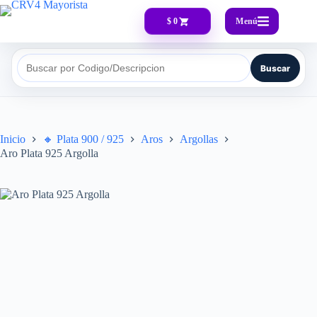
Menú
$ 0
Buscar
Buscar por Codigo/Descripcion
Inicio
🔸​ Plata 900 / 925
Aros
Argollas
Aro Plata 925 Argolla