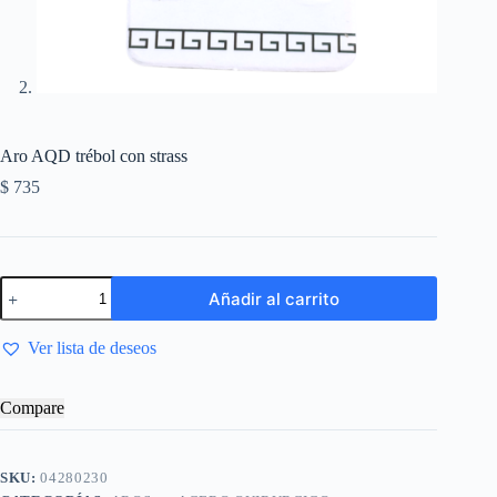
Aro AQD trébol con strass
$
735
Añadir al carrito
Ver lista de deseos
Compare
SKU:
04280230