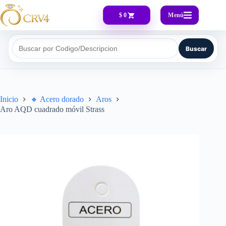
Menú
$ 0
Buscar
Buscar por Codigo/Descripcion
Inicio
🔸​ Acero dorado
Aros
Aro AQD cuadrado móvil Strass