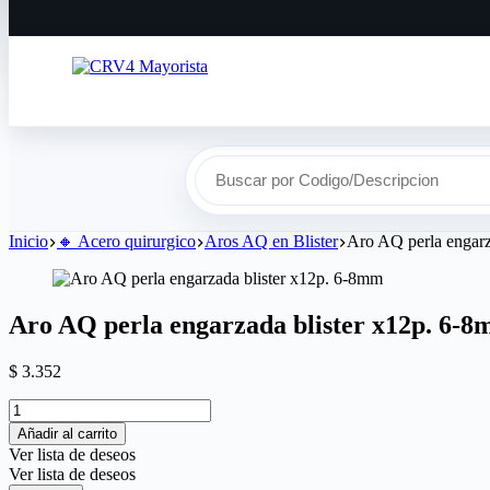
Buscar por Codigo/Descripcion
Inicio
🔸​ Acero quirurgico
Aros AQ en Blister
Aro AQ perla engarz
Aro AQ perla engarzada blister x12p. 6-
$
3.352
Añadir al carrito
Ver lista de deseos
Ver lista de deseos