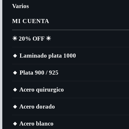
Varios
MI CUENTA
✴️​ 20% OFF ✴️​
🔸​ Laminado plata 1000
🔸​ Plata 900 / 925
🔸​ Acero quirurgico
🔸​ Acero dorado
🔸​ Acero blanco