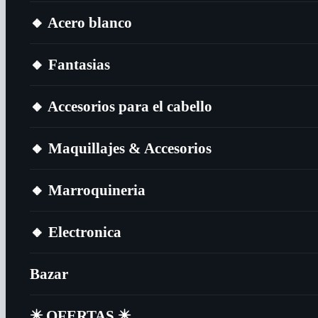
🔸​ Acero blanco
🔸​ Fantasias
🔸​ Accesorios para el cabello
🔸​ Maquillajes & Accesorios
🔸​ Marroquineria
🔸​ Electronica
Bazar
✴️​ OFERTAS ✴️​