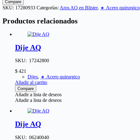
Compare
SKU:
17280933
Categorías:
Aros AQ en Blister
,
🔸​ Acero quirurgico
Productos relacionados
Dije AQ
SKU: 17242800
$
421
Dijes
,
🔸​ Acero quirurgico
Añadir al carrito
Compare
Añadir a lista de deseos
Añadir a lista de deseos
Dije AQ
SKU: 06240040