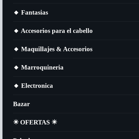
🔸​ Fantasias
🔸​ Accesorios para el cabello
🔸​ Maquillajes & Accesorios
🔸​ Marroquineria
🔸​ Electronica
Bazar
✴️​ OFERTAS ✴️​