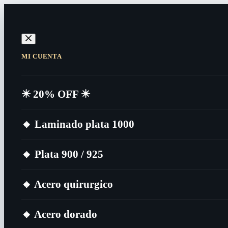
MI CUENTA
✴️​ 20% OFF ✴️​
🔸​ Laminado plata 1000
🔸​ Plata 900 / 925
🔸​ Acero quirurgico
🔸​ Acero dorado